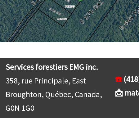
Services forestiers EMG inc.
☎️
(418
358, rue Principale, East
📩 mat
Broughton, Québec, Canada,
G0N 1G0